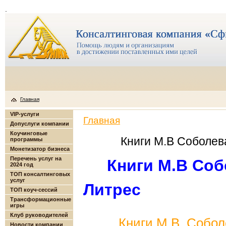
.
Главная
VIP-услуги
Главная
Допуслуги компании
Коучинговые
Книги М.В Соболев
программы
Монетизатор бизнеса
Перечень услуг на
Книги М.В Соб
2024 год
ТОП консалтинговых
услуг
Литрес
ТОП коуч-сессий
Трансформационные
игры
Клуб руководителей
Книги М.В. Собол
Новости компании