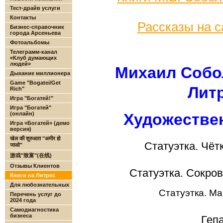
Тест-драйв услуги
Контакты
Рассказы на 
Бизнес-справочник
города Арсеньева
Фотоальбомы
Телеграмм-канал
«Клуб думающих
людей»
Михаил Собо
Дыхание миллионера
Game "Bogatei/Get
Литр
Rich"
Игра "Богатей!"
Игра "Богатей"
(онлайн)
Художестве
Игра «Богатей» (демо
версия)
खेल की शुरुआत "अमीर हो
Статуэтка. Чёт
जाओ"
游戏"致富"(在线)
Отзывы Клиентов
Статуэтка. Сокро
Книги на Литрес
Для любознательных
Статуэтка. Ма
Перечень услуг до
2024 года
Самодиагностика
бизнеса
Геп