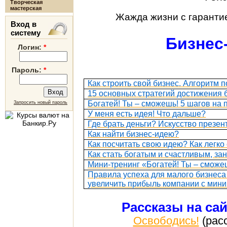
Творческая
мастерская
Жажда жизни с гарантие
Вход в
систему
Бизнес-
Логин:
*
Пароль:
*
Как строить свой бизнес. Алгоритм 
15 основных стратегий достижения 
Богатей! Ты – сможешь! 5 шагов на п
Запросить новый пароль
У меня есть идея! Что дальше?
Где брать деньги? Искусство презен
Как найти бизнес-идею?
Как посчитать свою идею? Как легко
Как стать богатым и счастливым, з
Мини-тренинг «Богатей! Ты – сможе
Правила успеха для малого бизнеса 
увеличить прибыль компании с мин
Рассказы на са
Освободись!
(расс