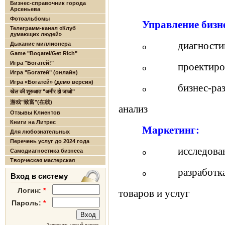
Бизнес-справочник города
Арсеньева
Фотоальбомы
Управление бизн
Телеграмм-канал «Клуб
думающих людей»
диагности
Дыхание миллионера
o
Game "Bogatei/Get Rich"
Игра "Богатей!"
проектиро
o
Игра "Богатей" (онлайн)
Игра «Богатей» (демо версия)
бизнес-ра
o
खेल की शुरुआत "अमीर हो जाओ"
游戏"致富"(在线)
анализ
Отзывы Клиентов
Книги на Литрес
Маркетинг:
Для любознательных
Перечень услуг до 2024 года
исследова
Самодиагностика бизнеса
o
Творческая мастерская
разработк
o
Вход в систему
Логин:
*
товаров и услуг
Пароль:
*